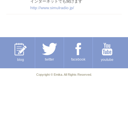
インターネットでも聞けます
http://www.simulradio.jp/
twitter
facebook
blog
youtube
Copyright ©
Emika
. All Rights Reserved.