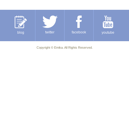
twitter
facebook
blog
youtube
Copyright ©
Emika
. All Rights Reserved.