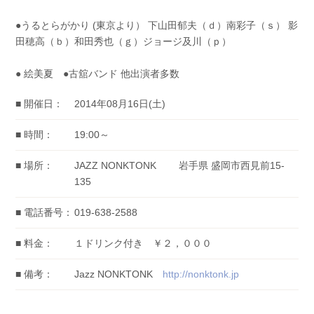
●うるとらがかり (東京より） 下山田郁夫（ｄ）南彩子（ｓ） 影
田穂高（ｂ）和田秀也（ｇ）ジョージ及川（ｐ）
● 絵美夏 ●古舘バンド 他出演者多数
■ 開催日：
2014年08月16日(土)
■ 時間：
19:00～
■ 場所：
JAZZ NONKTONK 岩手県 盛岡市西見前15-
135
■ 電話番号：
019-638-2588
■ 料金：
１ドリンク付き ￥２，０００
■ 備考：
Jazz NONKTONK
http://nonktonk.jp