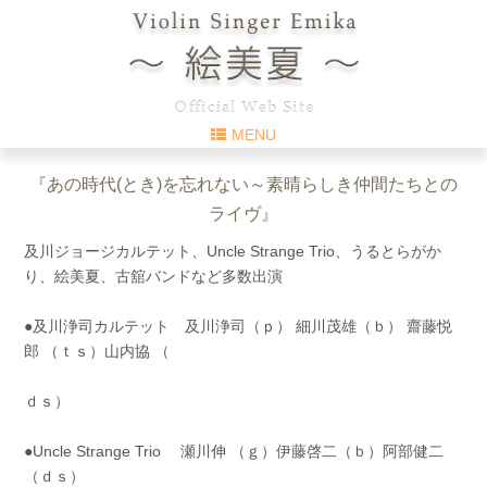
MENU
『あの時代(とき)を忘れない～素晴らしき仲間たちとの
ライヴ』
及川ジョージカルテット、Uncle Strange Trio、うるとらがか
り、絵美夏、古舘バンドなど多数出演
●及川浄司カルテット 及川浄司（ｐ） 細川茂雄（ｂ） 齋藤悦
郎 （ｔｓ）山内協 （
ｄｓ）
●Uncle Strange Trio 瀬川伸 （ｇ）伊藤啓二（ｂ）阿部健二
（ｄｓ）