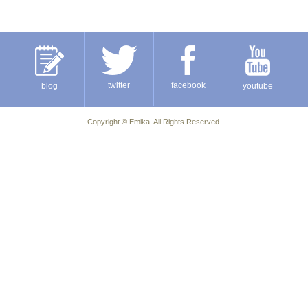
twitter
facebook
blog
youtube
Copyright ©
Emika
. All Rights Reserved.